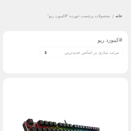
خانه
محصولات برچسب خورده “#کیبورد رپو”
/
#کیبورد رپو