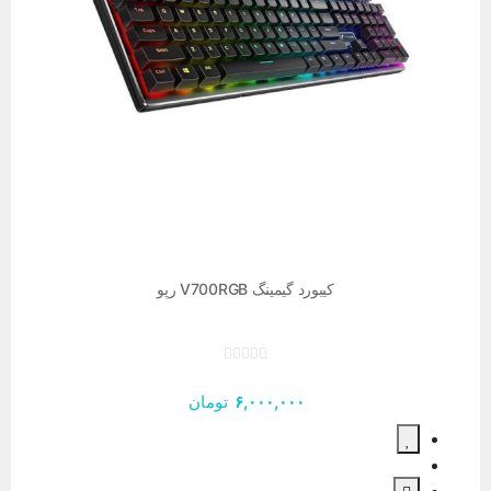
کیبورد گیمینگ V700RGB رپو
۶,۰۰۰,۰۰۰
تومان