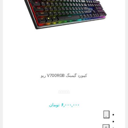
کیبورد گیمینگ V700RGB رپو
۶,۰۰۰,۰۰۰
تومان