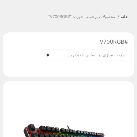
خانه
محصولات برچسب خورده “#V700RGB”
/
#V700RGB