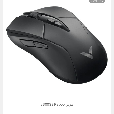
ناموجود
موس v300SE Rapoo