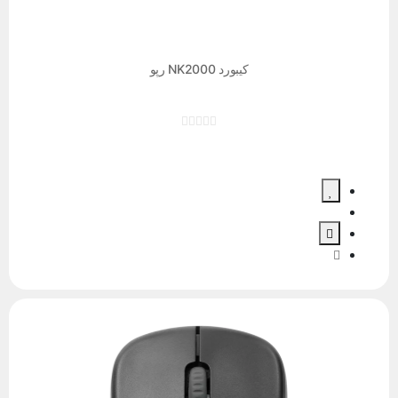
کیبورد NK2000 رپو