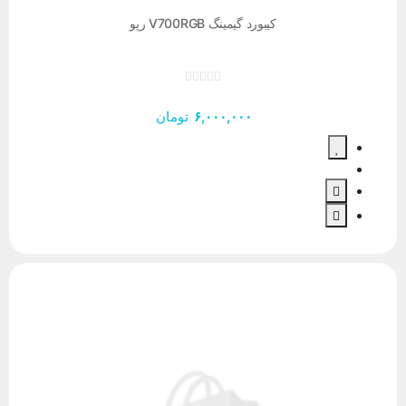
کیبورد گیمینگ V700RGB رپو
۶,۰۰۰,۰۰۰
تومان