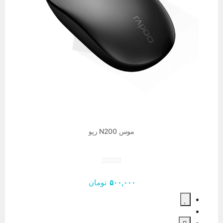
موس N200 رپو
۵۰۰,۰۰۰
تومان