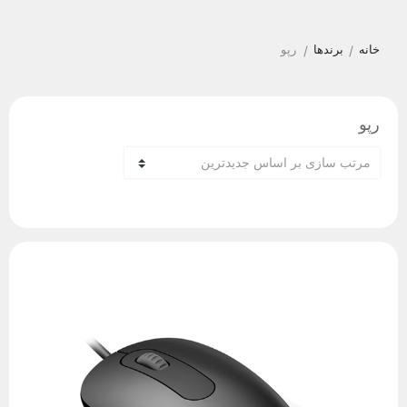
خانه
برندها
رپو
/
/
رپو