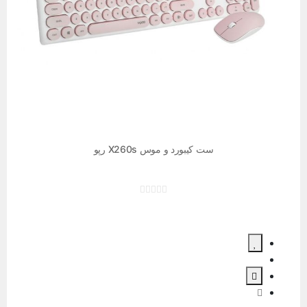
ست کیبورد و موس X260s رپو